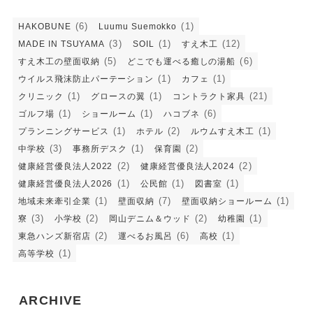
(6)
(1)
HAKOBUNE
Luumu Suemokko
(3)
(1)
(12)
MADE IN TSUYAMA
SOIL
すえ木工
(5)
(6)
すえ木工の壁面収納
どこでも運べる癒しの湯船
(1)
(1)
ウイルス飛沫防止パーテーション
カフェ
(1)
(1)
(21)
クリニック
グロースの翼
コントラクト家具
(1)
(1)
(6)
ゴルフ場
ショールーム
ハコブネ
(1)
(2)
(1)
プランニングサービス
ホテル
ルウムすえ木工
(3)
(1)
(2)
中学校
事務所デスク
保育園
(2)
(2)
健康経営優良法人2022
健康経営優良法人2024
(1)
(1)
(1)
健康経営優良法人2026
公民館
図書室
(1)
(7)
(1)
地域未来牽引企業
壁面収納
壁面収納ショールーム
(3)
(2)
(2)
(1)
寮
小学校
岡山デニム＆ウッド
幼稚園
(2)
(6)
(1)
東急ハンズ新宿店
運べるお風呂
高校
(1)
高等学校
ARCHIVE