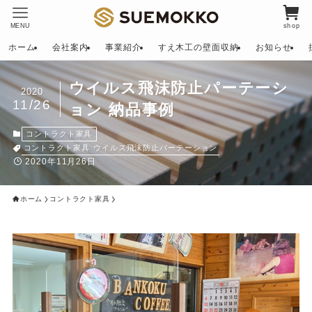
MENU
shop
ホーム
会社案内
事業紹介
すえ木工の壁面収納
お知らせ
ウイルス飛沫防止パーテーシ
2020
11/26
ョン 納品事例
コントラクト家具
コントラクト家具
ウイルス飛沫防止パーテーション
2020年11月26日
ホーム
コントラクト家具